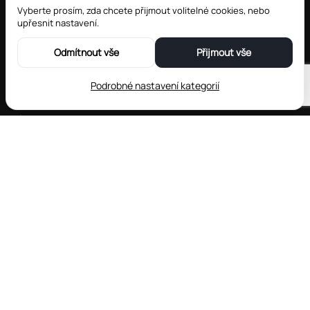
Vyberte prosím, zda chcete přijmout volitelné cookies, nebo
upřesnit nastavení.
Odmítnout vše
Přijmout vše
Podrobné nastavení kategorií
Telefonnummer:
+420 777 075 714
(Rezeption)
+420 728 648 898
(Restaurant)
E-Mail:
info@hotel-leyla.cz
So finden Sie uns:
HOTEL LEYLA ***
Frymburk 181