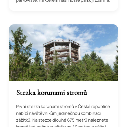
parkoviště, na kterém naši hosté parkují zdarma.
Stezka korunami stromů
První stezka korunami stromů v České republice
nabízí návštěvníkům jedinečnou kombinaci
zážitků. Na stezce dlouhé 675 metrů naleznete
kromě jedinečné vyhlídky ze 40metrové věže i