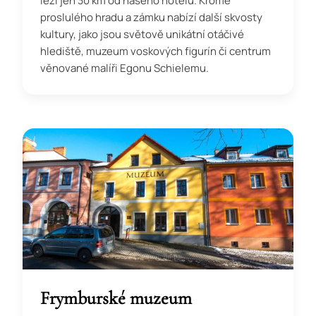
leží jen 30 km od našeho hotelu. Kromě
proslulého hradu a zámku nabízí další skvosty
kultury, jako jsou světově unikátní otáčivé
hlediště, muzeum voskových figurín či centrum
věnované malíři Egonu Schielemu.
Frymburské muzeum