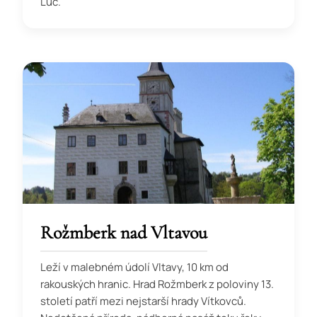
Luč.
Rožmberk nad Vltavou
Leží v malebném údolí Vltavy, 10 km od
rakouských hranic. Hrad Rožmberk z poloviny 13.
století patří mezi nejstarší hrady Vítkovců.