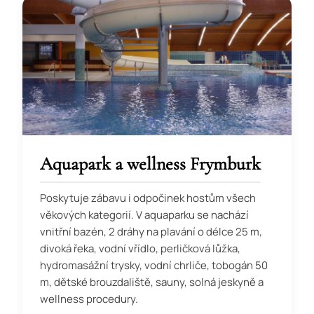
Aquapark a wellness Frymburk
Poskytuje zábavu i odpočinek hostům všech
věkových kategorií. V aquaparku se nachází
vnitřní bazén, 2 dráhy na plavání o délce 25 m,
divoká řeka, vodní vřídlo, perličková lůžka,
hydromasážní trysky, vodní chrliče, tobogán 50
m, dětské brouzdaliště, sauny, solná jeskyně a
wellness procedury.