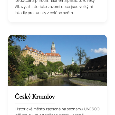
Nedotčená příroda, nádherná pasáž toku řeky
Vltavy a historické zázemí obce jsou velkými
lákadly pro turisty z celého světa.
Český Krumlov
Historické město zapsané na seznamu UNESCO