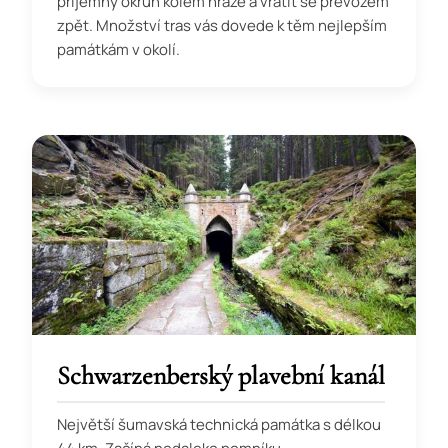
příjemný okruh kolem hráze a vrátit se převozem
zpět. Množství tras vás dovede k těm nejlepším
památkám v okolí.
Schwarzenberský plavební kanál
Největší šumavská technická památka s délkou