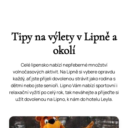
Tipy na výlety v Lipně a
okolí
Celé lipensko nabízí nepřeberné množství
volnočasových aktivit. Na Lipně si vybere opravdu
každý, ať jste přijeli dovolenou strávit jako rodina s
dětmi nebo jste senioři. Lipno Vám nabízí sportovní i
relaxační vyžití po celý rok, tak neváhejte a přijeďte si
užít dovolenou na Lipno, k nám do hotelu Leyla.