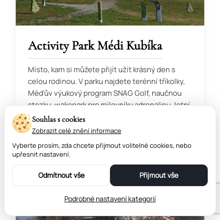
Activity Park Médi Kubíka
Místo, kam si můžete přijít užít krásný den s
celou rodinou. V parku najdete terénní tříkolky,
Méďův výukový program SNAG Golf, naučnou
stezku, wakepark pro milovníky adrenalinu, letní
bobování na tubingu a spoustu další zábavy i s
Souhlas s cookies
možností občerstvení.
Zobrazit celé znění informace
Vyberte prosím, zda chcete přijmout volitelné cookies, nebo
upřesnit nastavení.
Odmítnout vše
Přijmout vše
Podrobné nastavení kategorií