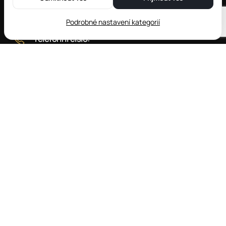
Podrobné nastavení kategorií
Telefonní číslo:
+420 730 177 267
(recepce)
+420 728 648 898
(restaurace)
E-mail:
info@hotel-leyla.cz
Kde nás najdete:
HOTEL LEYLA ***
Frymburk 181
382 79 Frymburk
Všeobecné obchodní podmínky
Ochrana osobních údajů