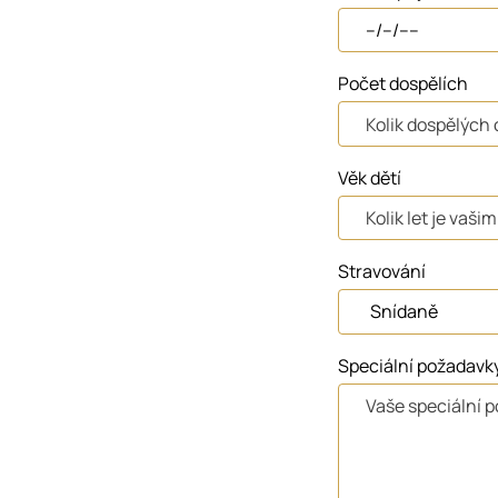
Počet dospělích
Věk dětí
Stravování
Speciální požadavk