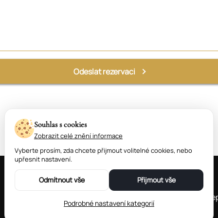
Odeslat rezervaci
Souhlas s cookies
Zobrazit celé znění informace
Vyberte prosím, zda chcete přijmout volitelné cookies, nebo
upřesnit nastavení.
Odmítnout vše
Přijmout vše
Telefonní číslo:
+420 730 177 267
(rece
Podrobné nastavení kategorií
+420 728 648 898