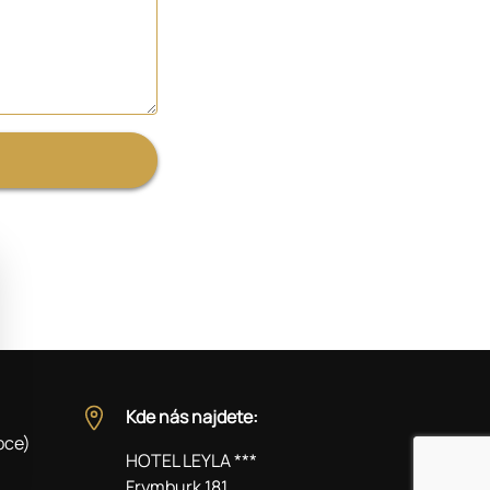
Kde nás najdete:
pce)
HOTEL LEYLA ***
Frymburk 181