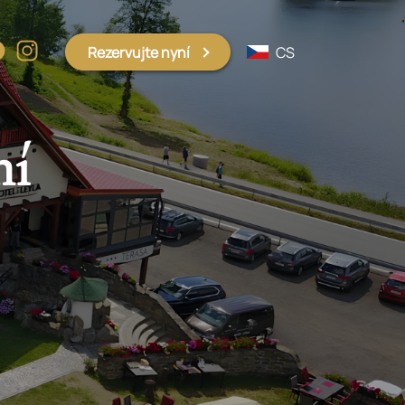
Rezervujte nyní
CS
ní