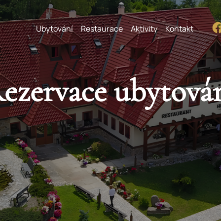
Ubytování
Restaurace
Aktivity
Kontakt
ezervace ubytová